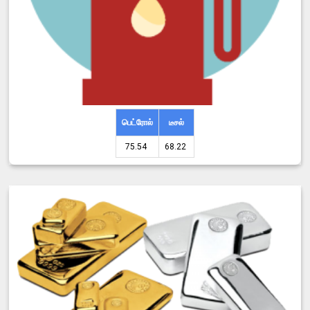
பெட்ரோல்
டீசல்
75.54 ₹
68.22 ₹