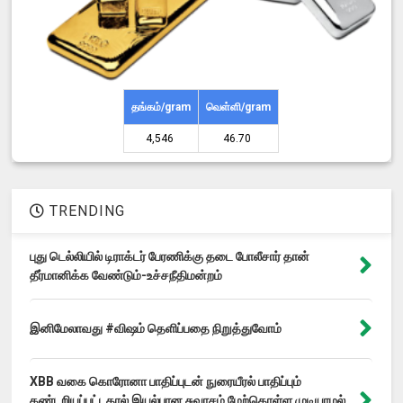
தங்கம்/gram
வெள்ளி/gram
4,546 ₹
46.70 ₹
TRENDING
புது டெல்லியில் டிராக்டர் பேரணிக்கு தடை போலீசார் தான்
தீர்மானிக்க வேண்டும்-உச்சநீதிமன்றம்
இனிமேலாவது #விஷம் தெளிப்பதை நிறுத்துவோம்
XBB வகை கொரோனா பாதிப்புடன் நுரையீரல் பாதிப்பும்
கண்டறியப்பட்டதால் இயல்பான சுவாசம் மேற்கொள்ள முடியாமல்