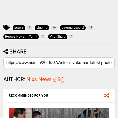
actors
cinema
cinema special
3
16
11
Heroes-News_in-Tamil
Viral-Share
2
6
SHARE:
AUTHOR:
Nixs News தமிழ்
RECOMMENDED FOR YOU