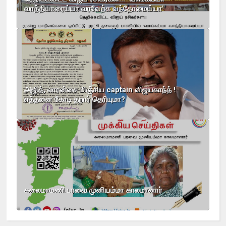
வாத்தியாரைய்யா வரவேற்க வந்தோமைய்யா"
அஜித், லாரன்சை மிஞ்சிய captain விஜயகாந்த் !
எத்தனை கோடி தறார் தெரியுமா?
கலைமாமணி பரவை முனியம்மா காலமானார்