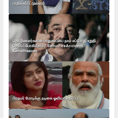
பாதிக்கப்பட்டுள்ளார்.
தொழிலாளர்களின் பாதுகாப்பை நாம் எப்போது உறுதி
செய்யப்போகிறோம்? SatturFireAccident
KamalHaasan
பிரதமர் மோடிக்கு நடிகை ஓவியா எதிர்ப்பு