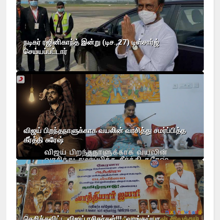
நடிகர் ரஜினிகாந்த் இன்று (டிச.,27) டிஸ்சார்ஜ்
செய்யப்பட்டார்
விஜய் பிறந்தநாளுக்காக வயலின் வாசித்து சமர்ப்பித்த
கீர்த்தி சுரேஷ்
தெறிக்கவிட்ட விஜய் ரசிகர்கள்!!! "வாங்கய்யா