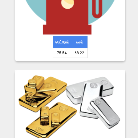
பெட்ரோல்
டீசல்
75.54 ₹
68.22 ₹