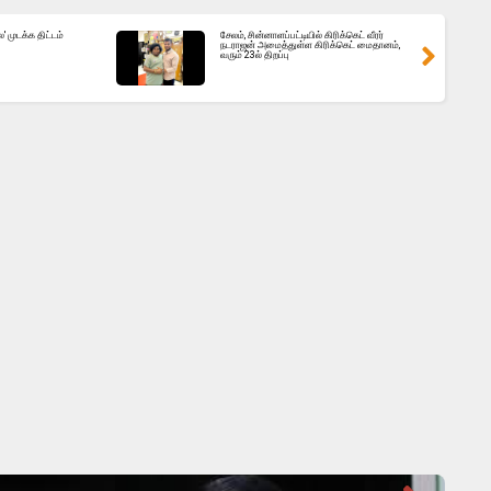
 முடக்க திட்டம்
சேலம், சின்னாளப்பட்டியில் கிரிக்கெட் வீரர்
நடராஜன் அமைத்துள்ள கிரிக்கெட் மைதானம்,
வரும் 23ல் திறப்பு