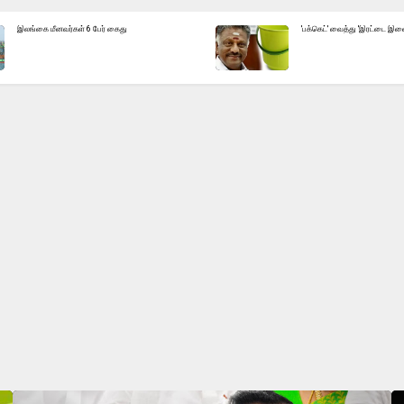
இலங்கை மீனவர்கள் 6 பேர் கைது
'பக்கெட்' வைத்து 'இரட்டை இலை'