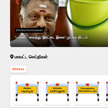
ElectionCommission
'பக்கெட்' வைத்து 'இரட்டை இலை' முடக்க திட்டம்
மாவட்ட செய்திகள்
All News