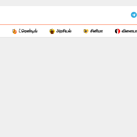
ட்ரெண்டிங்
அரசியல்
சினிமா
விளையாட