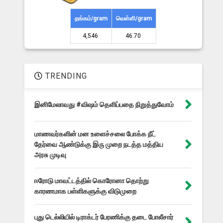
தங்கம்/gram
வெள்ளி/gram
4,546 ₹
46.70 ₹
TRENDING
இனிமேலாவது #விஷம் தெளிப்பதை நிறுத்துவோம்
மாணவர்களின் மன உளைச்சலை போக்க நீட்
தேர்வை ஆண்டுக்கு இரு முறை நடத்த மத்திய
அரசு முடிவு
ஈரோடு மாவட்டத்தில் கொரோனா தொற்று
காரணமாக பள்ளிகளுக்கு விடுமுறை
புது டெல்லியில் டிராக்டர் பேரணிக்கு தடை போலீசார்