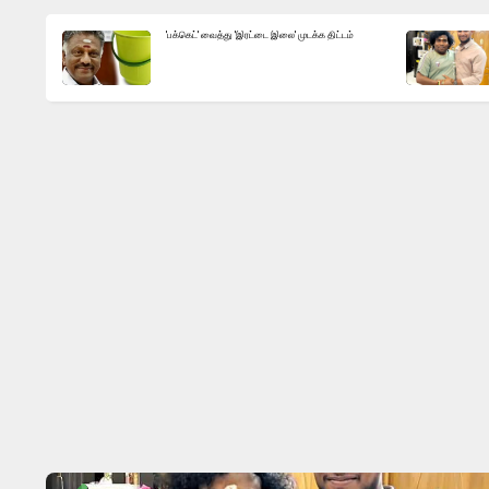
'பக்கெட்' வைத்து 'இரட்டை இலை' முடக்க திட்டம்