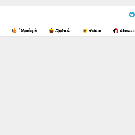
ட்ரெண்டிங்
அரசியல்
சினிமா
விளையாட