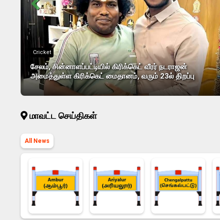
Cricket
சேலம், சின்னாளப்பட்டியில் கிரிக்கெட் வீரர் நடராஜன்
அமைத்துள்ள கிரிக்கெட் மைதானம், வரும் 23ல் திறப்பு
மாவட்ட செய்திகள்
All News