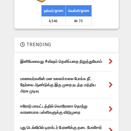
தங்கம்/gram
வெள்ளி/gram
4,546 ₹
46.70 ₹
TRENDING
இனிமேலாவது #விஷம் தெளிப்பதை நிறுத்துவோம்
மாணவர்களின் மன உளைச்சலை போக்க நீட்
தேர்வை ஆண்டுக்கு இரு முறை நடத்த மத்திய
அரசு முடிவு
ஈரோடு மாவட்டத்தில் கொரோனா தொற்று
காரணமாக பள்ளிகளுக்கு விடுமுறை
புது டெல்லியில் டிராக்டர் பேரணிக்கு தடை போலீசார்