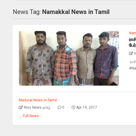
News Tag:
Namakkal News in Tamil
Nam
ராச
பேர
N
ராசி
#Na
Madurai News in Tamil
Nixs News தமிழ்
0
Apr 19, 2017
...
Full News