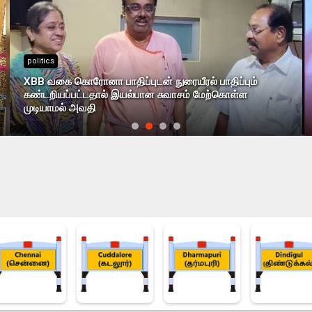
politics
XBB வகை கொரோனா பாதிப்புடன் நுரையீரல் பாதிப்பும்
கண்டறியப்பட்டதால் இயல்பான சுவாசம் மேற்கொள்ள
முடியாமல் அவதி