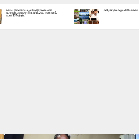
சேலம், சின்னாளப்பட்டியில் கிரிக்கெட் வீரர்
தமிழ்நாடு பட்ஜெட் விரிவாக்கம்
நடராஜன் அமைத்துள்ள கிரிக்கெட் மைதானம்,
வரும் 23ல் திறப்பு