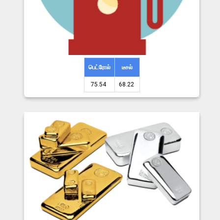
பெட்ரோல்
டீசல்
75.54 ₹
68.22 ₹