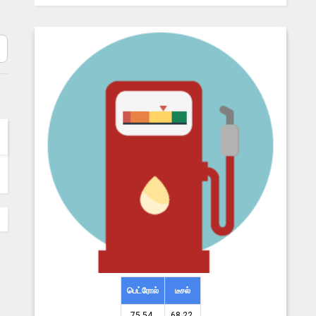
பெட்ரோல்
டீசல்
75.54 ₹
68.22 ₹