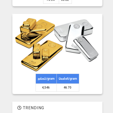
தங்கம்/gram
வெள்ளி/gram
4,546 ₹
46.70 ₹
TRENDING