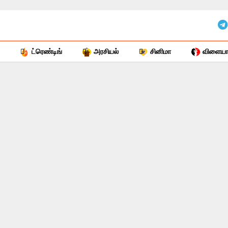
ட்ரெண்டிங்
அரசியல்
சினிமா
விளையாட