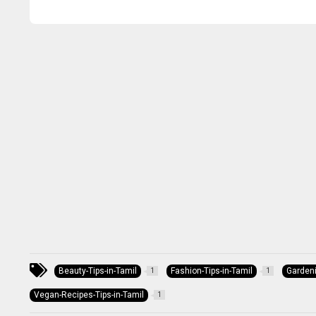
Beauty-Tips-in-Tamil
Fashion-Tips-in-Tamil
Gardeni
1
1
Vegan-Recipes-Tips-in-Tamil
1