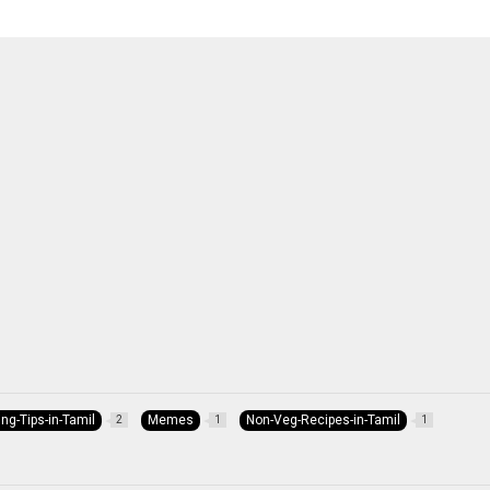
ng-Tips-in-Tamil
Memes
Non-Veg-Recipes-in-Tamil
2
1
1