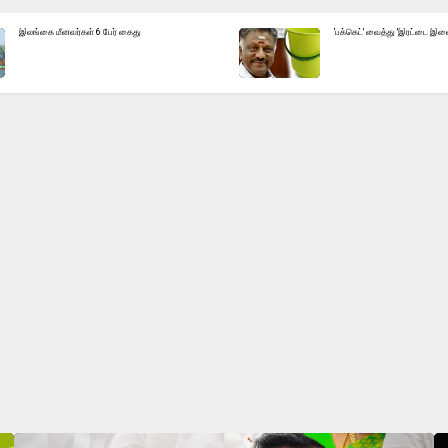
இலங்கை மீனவர்கள் 6 பேர் கைது
'பக்கெட்' வைத்து 'இரட்டை இலை'