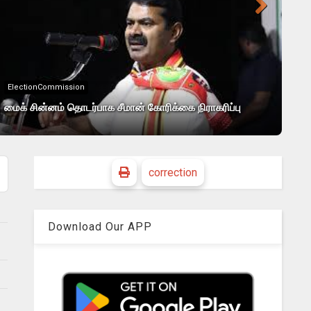
Cri
ElectionCommission
சேல
மைக் சின்னம் தொடர்பாக சீமான் கோரிக்கை நிராகரிப்பு
அமை
correction
Download Our APP