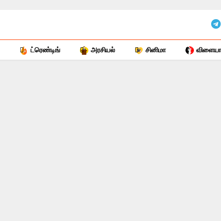
ட்ரெண்டிங்
அரசியல்
சினிமா
விளையாட