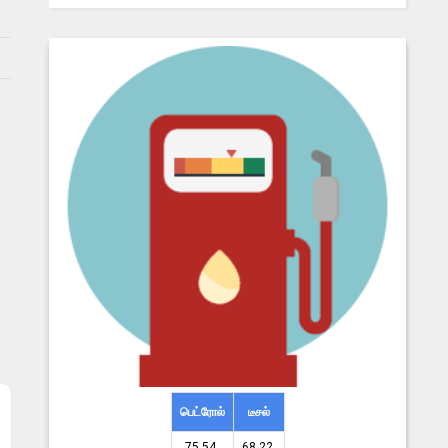
பெட்ரோல்
டீசல்
75.54 ₹
68.22 ₹