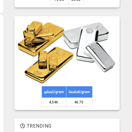
தங்கம்/gram
வெள்ளி/gram
4,546 ₹
46.70 ₹
TRENDING