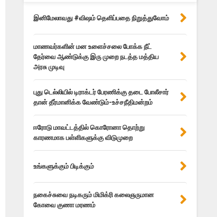
இனிமேலாவது #விஷம் தெளிப்பதை நிறுத்துவோம்
மாணவர்களின் மன உளைச்சலை போக்க நீட்
தேர்வை ஆண்டுக்கு இரு முறை நடத்த மத்திய
அரசு முடிவு
புது டெல்லியில் டிராக்டர் பேரணிக்கு தடை போலீசார்
தான் தீர்மானிக்க வேண்டும்-உச்சநீதிமன்றம்
ஈரோடு மாவட்டத்தில் கொரோனா தொற்று
காரணமாக பள்ளிகளுக்கு விடுமுறை
உங்களுக்கும் பிடிக்கும்
நகைச்சுவை நடிகரும் மிமிக்ரி கலைஞருமான
கோவை குணா மரணம்