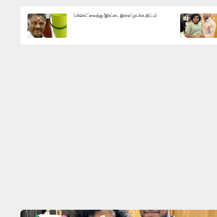
'பக்கெட்' வைத்து 'இரட்டை இலை' முடக்க திட்டம்