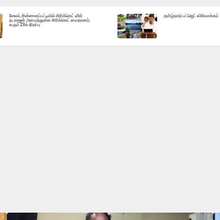
சேலம், சின்னாளப்பட்டியில் கிரிக்கெட் வீரர்
தமிழ்நாடு பட்ஜெட் விரிவாக்கம்
நடராஜன் அமைத்துள்ள கிரிக்கெட் மைதானம்,
வரும் 23ல் திறப்பு