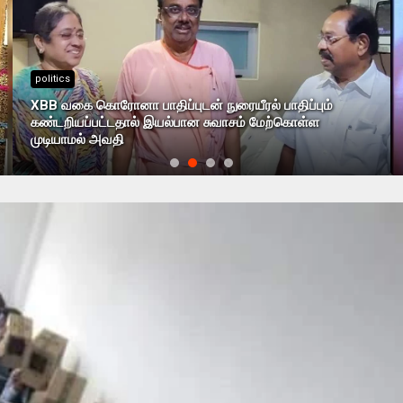
politics
XBB வகை கொரோனா பாதிப்புடன் நுரையீரல் பாதிப்பும்
கண்டறியப்பட்டதால் இயல்பான சுவாசம் மேற்கொள்ள
முடியாமல் அவதி