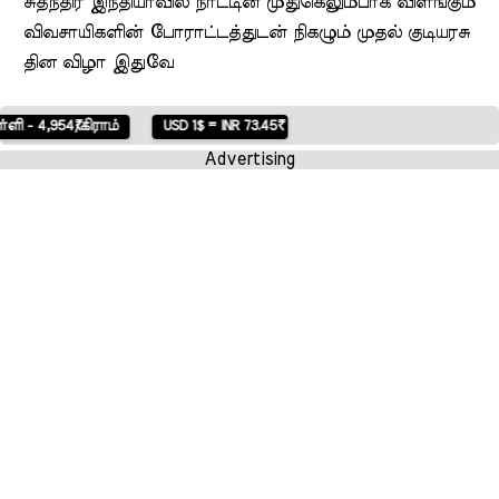
சுதந்திர இந்தியாவில் நாட்டின் முதுகெலும்பாக விளங்கும்
விவசாயிகளின் போராட்டத்துடன் நிகழும் முதல் குடியரசு
தின விழா இதுவே
54₹/கிராம்
USD 1$ = INR 73.45₹
Advertising