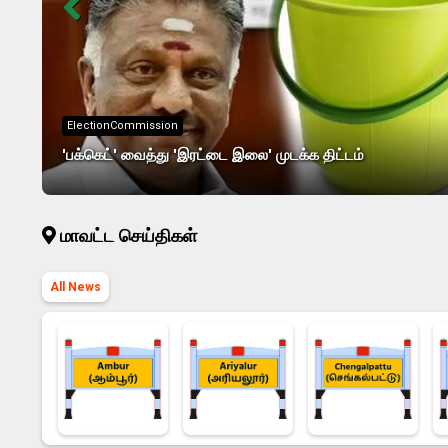
ElectionCommission
'பக்கெட்' வைத்து 'இரட்டை இலை' முடக்க திட்டம்
மாவட்ட செய்திகள்
All News