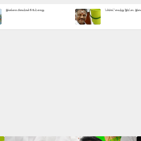
இலங்கை மீனவர்கள் 6 பேர் கைது
'பக்கெட்' வைத்து 'இரட்டை இலை'