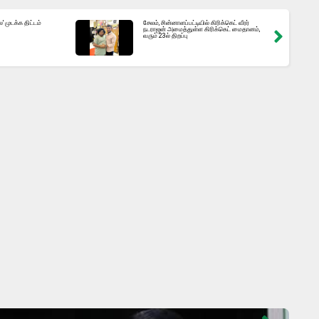
 முடக்க திட்டம்
சேலம், சின்னாளப்பட்டியில் கிரிக்கெட் வீரர்
நடராஜன் அமைத்துள்ள கிரிக்கெட் மைதானம்,
வரும் 23ல் திறப்பு