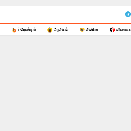
ட்ரெண்டிங்
அரசியல்
சினிமா
விளையாட