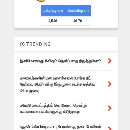
தங்கம்/gram
வெள்ளி/gram
4,546 ₹
46.70 ₹
TRENDING
இனிமேலாவது #விஷம் தெளிப்பதை நிறுத்துவோம்
மாணவர்களின் மன உளைச்சலை போக்க நீட்
தேர்வை ஆண்டுக்கு இரு முறை நடத்த மத்திய
அரசு முடிவு
ஈரோடு மாவட்டத்தில் கொரோனா தொற்று
காரணமாக பள்ளிகளுக்கு விடுமுறை
புது டெல்லியில் டிராக்டர் பேரணிக்கு தடை போலீசார்