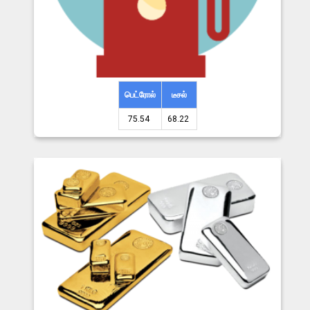
பெட்ரோல்
டீசல்
75.54 ₹
68.22 ₹