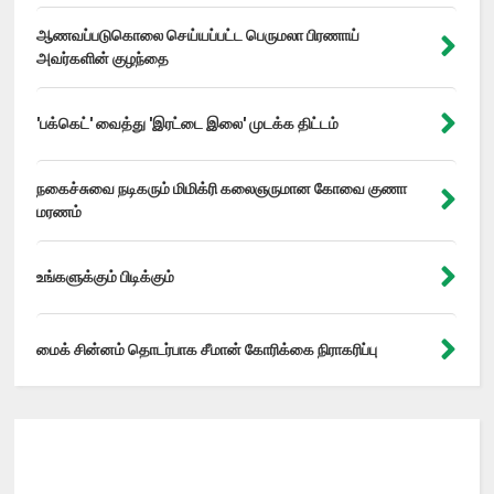
ஆணவப்படுகொலை செய்யப்பட்ட பெருமலா பிரணாய்
அவர்களின் குழந்தை
'பக்கெட்' வைத்து 'இரட்டை இலை' முடக்க திட்டம்
நகைச்சுவை நடிகரும் மிமிக்ரி கலைஞருமான கோவை குணா
மரணம்
உங்களுக்கும் பிடிக்கும்
மைக் சின்னம் தொடர்பாக சீமான் கோரிக்கை நிராகரிப்பு