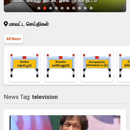
'பக்கெட்' வைத்து 'இரட்டை இலை' முடக்க திட்டம்
மாவட்ட செய்திகள்
All News
News Tag:
television