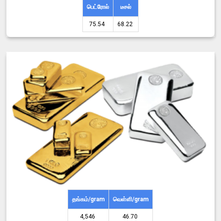
பெட்ரோல்
டீசல்
75.54 ₹
68.22 ₹
தங்கம்/gram
வெள்ளி/gram
4,546 ₹
46.70 ₹