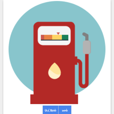
பெட்ரோல்
டீசல்