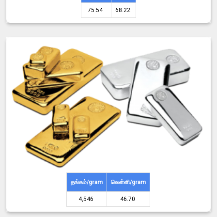
75.54 ₹
68.22 ₹
தங்கம்/gram
வெள்ளி/gram
4,546 ₹
46.70 ₹