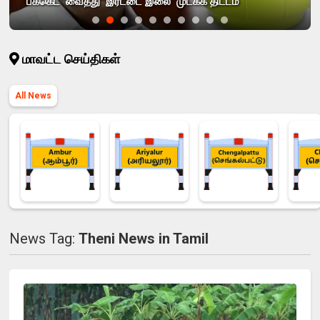
'பக்கெட்' வைத்து 'இரட்டை இலை' முடக்க திட்டம்
மாவட்ட செய்திகள்
All News
News Tag:
Theni News in Tamil