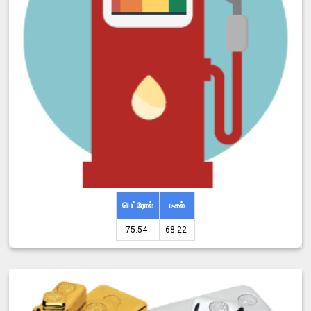
பெட்ரோல்
டீசல்
75.54 ₹
68.22 ₹