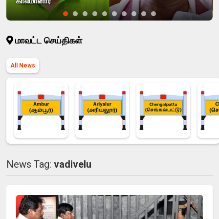
காலமானார்
மாவட்ட செய்திகள்
All News
News Tag:
vadivelu