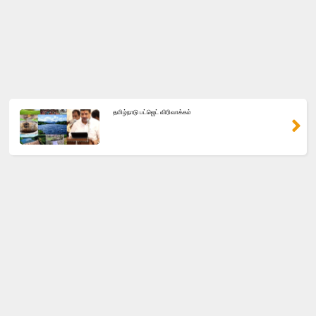
தமிழ்நாடு பட்ஜெட் விரிவாக்கம்