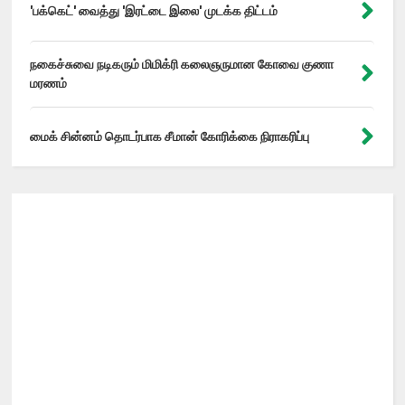
'பக்கெட்' வைத்து 'இரட்டை இலை' முடக்க திட்டம்
நகைச்சுவை நடிகரும் மிமிக்ரி கலைஞருமான கோவை குணா
மரணம்
மைக் சின்னம் தொடர்பாக சீமான் கோரிக்கை நிராகரிப்பு