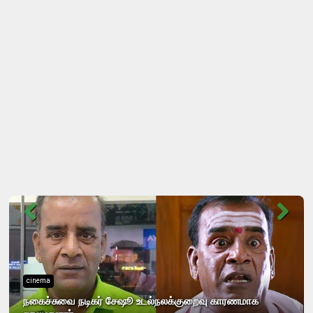
cinema
நகைச்சுவை நடிகர் சேஷூ உடல்நலக்குறைவு காரணமாக