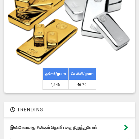
தங்கம்/gram
வெள்ளி/gram
4,546 ₹
46.70 ₹
TRENDING
இனிமேலாவது #விஷம் தெளிப்பதை நிறுத்துவோம்