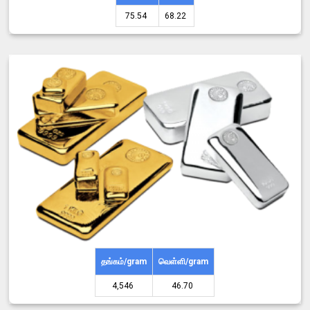
75.54 ₹
68.22 ₹
தங்கம்/gram
வெள்ளி/gram
4,546 ₹
46.70 ₹