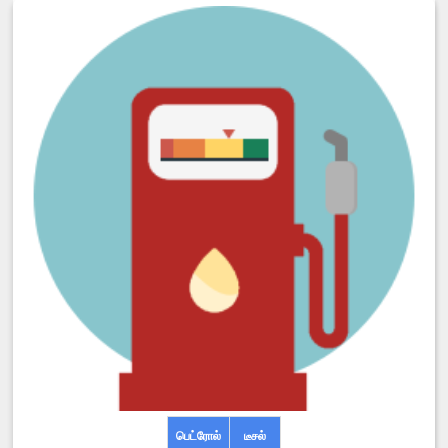
பெட்ரோல்
டீசல்