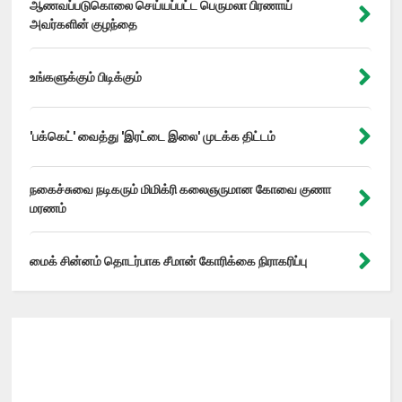
ஆணவப்படுகொலை செய்யப்பட்ட பெருமலா பிரணாய்
அவர்களின் குழந்தை
உங்களுக்கும் பிடிக்கும்
'பக்கெட்' வைத்து 'இரட்டை இலை' முடக்க திட்டம்
நகைச்சுவை நடிகரும் மிமிக்ரி கலைஞருமான கோவை குணா
மரணம்
மைக் சின்னம் தொடர்பாக சீமான் கோரிக்கை நிராகரிப்பு