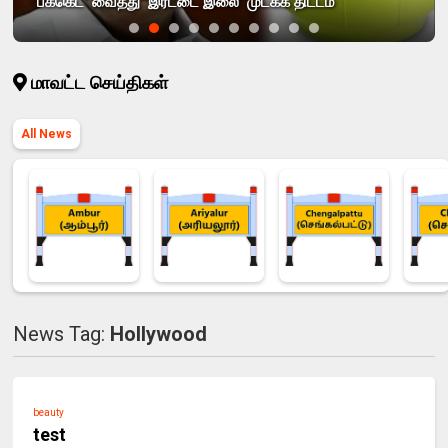
'பக்கெட்' வைத்து 'இரட்டை இலை' முடக்க திட்டம்
மாவட்ட செய்திகள்
All News
News Tag:
Hollywood
beauty
test