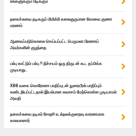
உங்களுக்கும் பிடிக்கும்
நகைச்சுவை நடிகரும் மிமிக்ரி கலைஞருமான கோவை குணா
மரணம்
ஆணவப்படுகொலை செய்யப்பட்ட பெருமலா பிரணாய்
அவர்களின் குழந்தை
பல்பு காட்டும் பல்பு !! நிச்சயம் ஒரு திருடன் கூட தப்பிக்க
முடியாது..
XBB வகை கொரோனா பாதிப்புடன் நுரையீரல் பாதிப்பும்
கண்டறியப்பட்டதால் இயல்பான சுவாசம் மேற்கொள்ள முடியாமல்
அவதி
நகைச்சுவை நடிகர் சேஷூ உடல்நலக்குறைவு காரணமாக
காலமானார்