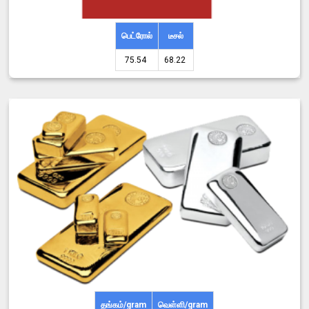
பெட்ரோல்
டீசல்
75.54 ₹
68.22 ₹
தங்கம்/gram
வெள்ளி/gram