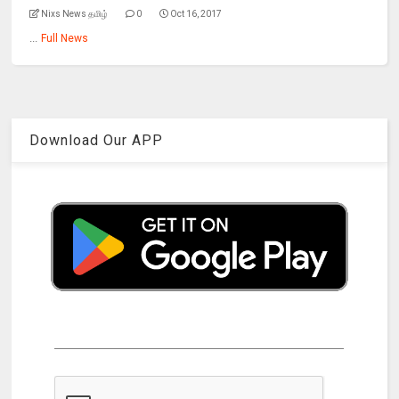
Nixs News தமிழ்
0
Oct 16, 2017
...
Full News
Download Our APP