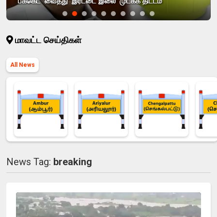
'பக்கெட்' வைத்து 'இரட்டை இலை' முடக்க திட்டம்
மாவட்ட செய்திகள்
All News
News Tag:
breaking