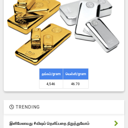
தங்கம்/gram
வெள்ளி/gram
4,546 ₹
46.70 ₹
TRENDING
இனிமேலாவது #விஷம் தெளிப்பதை நிறுத்துவோம்