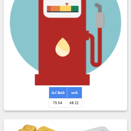
பெட்ரோல்
டீசல்
75.54 ₹
68.22 ₹