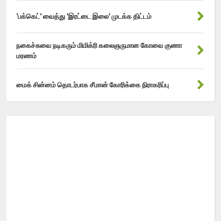
'பக்கெட்' வைத்து 'இரட்டை இலை' முடக்க திட்டம்
நகைச்சுவை நடிகரும் மிமிக்ரி கலைஞருமான கோவை குணா
மரணம்
மைக் சின்னம் தொடர்பாக சீமான் கோரிக்கை நிராகரிப்பு